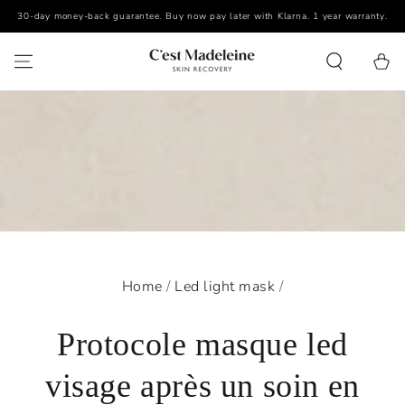
30-day money-back guarantee. Buy now pay later with Klarna. 1 year warranty.
SKIP TO CONTENT
Cart
Home
/
Led light mask
/
Protocole masque led
visage après un soin en