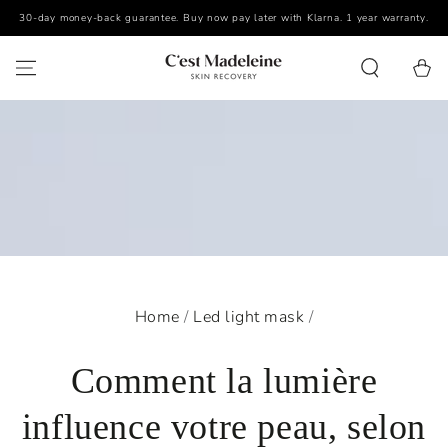
30-day money-back guarantee. Buy now pay later with Klarna. 1 year warranty.
SKIP TO CONTENT
Cart
Home
/
Led light mask
/
Comment la lumière
influence votre peau, selon